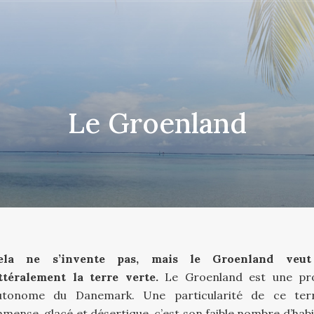
Le Groenland
ela ne s’invente pas, mais le Groenland veut
ittéralement la terre verte.
Le Groenland est une pro
utonome du Danemark. Une particularité de ce terr
mmense, glacé et désertique, c’est son faible nombre d’habi