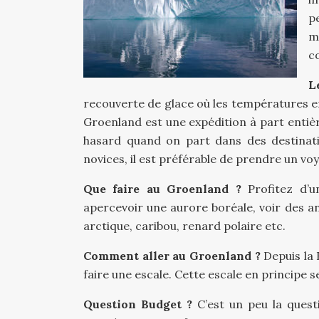
p
m
c
L
recouverte de glace où les températures en
Groenland est une expédition à part entière.
hasard quand on part dans des destinat
novices, il est préférable de prendre un vo
Que faire au Groenland ?
Profitez d’u
apercevoir une aurore boréale, voir des an
arctique, caribou, renard polaire etc.
Comment aller au Groenland ?
Depuis la F
faire une escale. Cette escale en principe s
Question Budget ?
C’est un peu la questi