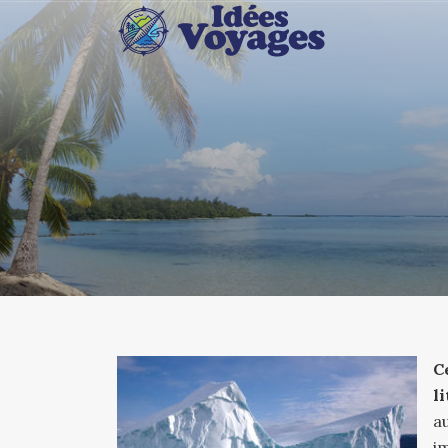
C
l
a
i