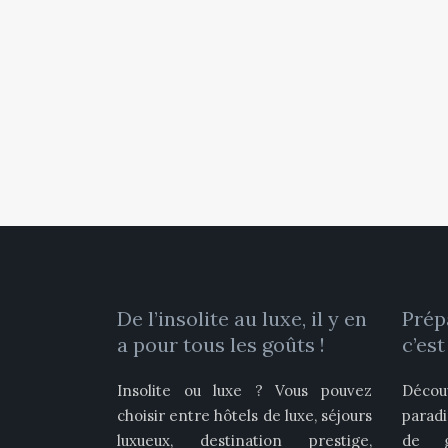
De l’insolite au luxe, il y en
Prép
a pour tous les goûts !
c’est
Insolite ou luxe ? Vous pouvez
Décou
choisir entre hôtels de luxe, séjours
parad
luxueux, destination prestige,
de gl