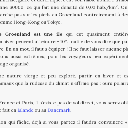
2
eine 60000, ce qui fait une densité de 0,03 hab./km
. On
arche pas sur les pieds au Groenland contrairement à des 
omme Hong-Kong ou Tokyo.
e Groenland est une ile
qui est quasiment entièr
 hiver peuvent atteindre -40°. Inutile de vous dire que par
 En un mot, il faut s’équiper ! Il ne faut laisser aucune p
ions aussi extrêmes, pour les voyageurs peu expérimen
yage organisé.
ne nature vierge et peu exploré, partir en hiver et e
imaux que la rudesse du climat n’effraie pas : ours polaire
rance et Paris, il n’existe pas de vol direct, vous serez ob
e fait en
Islande
ou au
Danemark
.
on qui fâche, déjà si vous partez il faudra convaincre «