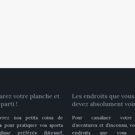
arez votre planche et
Les endroits que vous
 parti !
devez absolument voir
vrez nos petits coins de
Pour canaliser votre
is pour pratiquer vos sports
d’aventures et d’inconnu, vo
isse préférés (kitesurf,
endroits que vous 