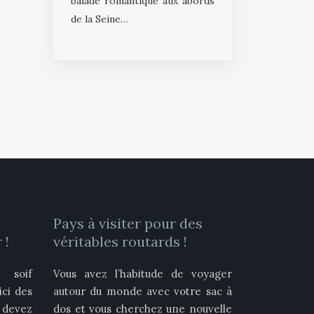
balade romantique aux abords
de la Seine…
Pays à visiter pour des
 !
véritables routards !
 soif
Vous avez l’habitude de voyager
ici des
autour du monde avec votre sac à
devez
dos et vous cherchez une nouvelle