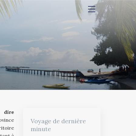
 dire
vince
Voyage de dernière
itoire
minute
tant à