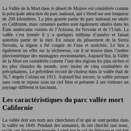
La Vallée de la Mort dans le désert de Mojave est considérée comme
la principale attraction du parc national, qui s’étend sur une longueur
de 200 kilomètres. La plus grande partie du parc national est située
en Californie, mais certaines parties sont également situées dans les
États américains voisins de l’Arizona, du Nevada et de l’Utah. La
vallée s’est formée il y a quelques millions d’années et faisait
autrefois partie de la mer. En raison du plissement de la Sierra
Nevada, la région a été coupée de l’eau et asséchée. Le lieu a
également un effet sur la sécheresse, car il se trouve dans l’ombre
pluviométrique des montagnes environnantes. Aujourd’hui, la Vallée
de la Mort est considérée comme l’une des régions les plus sèches et
les plus chaudes du monde, avec moins de cinq centimètres de
précipitations. Le précédent record de chaleur dans la vallée était de
56,7 degrés Celsius en 1913. Aujourd’hui encore, la vallée presque
sans vent se repose sous un ciel bleu et présente à ses visiteurs un
paysage différent et fascinant.
Les caractéristiques du parc vallée mort
Californie
La vallée doit son nom aux chercheurs d’or qui se sont perdus dans
la vallée en 1849. Pendant des semaines, ils ont cherché une issue,
qu’ils ont finalement trouvée à pied par le col de Wingate et ont fait