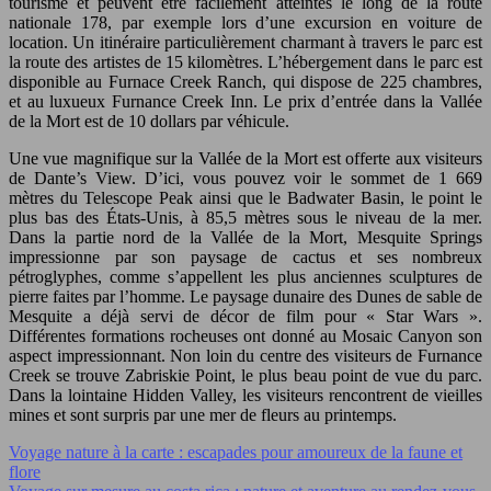
tourisme et peuvent être facilement atteintes le long de la route
nationale 178, par exemple lors d’une excursion en voiture de
location. Un itinéraire particulièrement charmant à travers le parc est
la route des artistes de 15 kilomètres. L’hébergement dans le parc est
disponible au Furnace Creek Ranch, qui dispose de 225 chambres,
et au luxueux Furnance Creek Inn. Le prix d’entrée dans la Vallée
de la Mort est de 10 dollars par véhicule.
Une vue magnifique sur la Vallée de la Mort est offerte aux visiteurs
de Dante’s View. D’ici, vous pouvez voir le sommet de 1 669
mètres du Telescope Peak ainsi que le Badwater Basin, le point le
plus bas des États-Unis, à 85,5 mètres sous le niveau de la mer.
Dans la partie nord de la Vallée de la Mort, Mesquite Springs
impressionne par son paysage de cactus et ses nombreux
pétroglyphes, comme s’appellent les plus anciennes sculptures de
pierre faites par l’homme. Le paysage dunaire des Dunes de sable de
Mesquite a déjà servi de décor de film pour « Star Wars ».
Différentes formations rocheuses ont donné au Mosaic Canyon son
aspect impressionnant. Non loin du centre des visiteurs de Furnance
Creek se trouve Zabriskie Point, le plus beau point de vue du parc.
Dans la lointaine Hidden Valley, les visiteurs rencontrent de vieilles
mines et sont surpris par une mer de fleurs au printemps.
Voyage nature à la carte : escapades pour amoureux de la faune et
flore