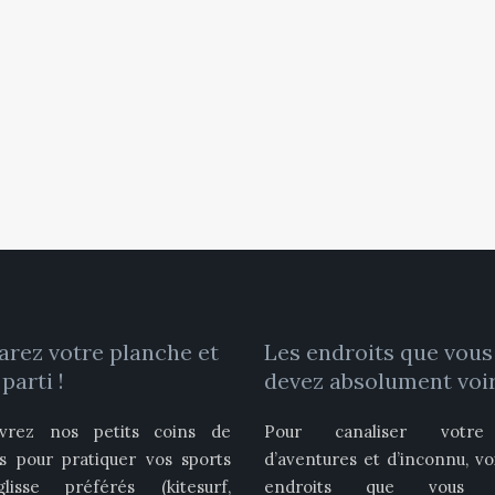
arez votre planche et
Les endroits que vous
 parti !
devez absolument voir
vrez nos petits coins de
Pour canaliser votre
is pour pratiquer vos sports
d’aventures et d’inconnu, vo
isse préférés (kitesurf,
endroits que vous 