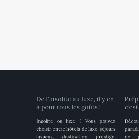
De l’insolite au luxe, il y en
Prép
a pour tous les goûts !
c’est
Insolite ou luxe ? Vous pouvez
Décou
choisir entre hôtels de luxe, séjours
parad
luxueux, destination prestige,
de gl