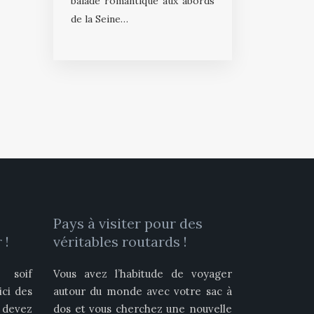
balade romantique aux abords
de la Seine…
Pays à visiter pour des
 !
véritables routards !
 soif
Vous avez l’habitude de voyager
ici des
autour du monde avec votre sac à
devez
dos et vous cherchez une nouvelle