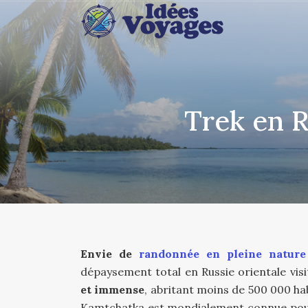
Trek en R
Envie de
randonnée en pleine nature
dépaysement total en Russie orientale vis
et immense
, abritant moins de 500 000 hab
Kamtchatka est mondialement connue pour 