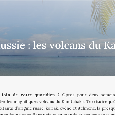
ussie : les volcans du 
loin de votre quotidien ?
Optez pour deux semain
iter les magnifiques volcans du Kamtchaka.
Territoire pr
itants d’origine russe, koriak, évène et itelmène, la presqu
sa faune et sa flore unique au monde et ses paysages qu