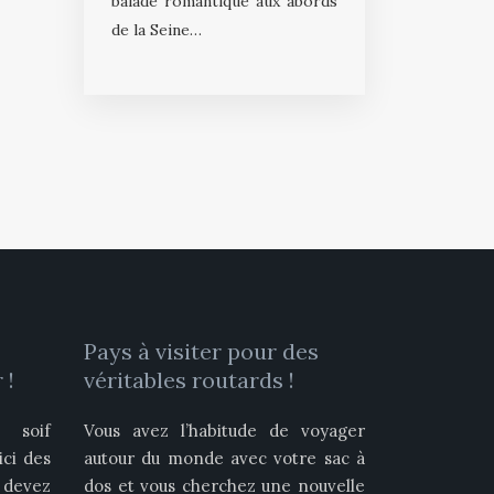
balade romantique aux abords
de la Seine…
Pays à visiter pour des
 !
véritables routards !
 soif
Vous avez l’habitude de voyager
ici des
autour du monde avec votre sac à
devez
dos et vous cherchez une nouvelle