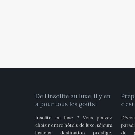
De l’insolite au luxe, il y en
Prép
a pour tous les goûts !
c’est
Insolite ou luxe ? Vous pouvez
Décou
choisir entre hôtels de luxe, séjours
parad
luxueux, destination prestige,
de gl