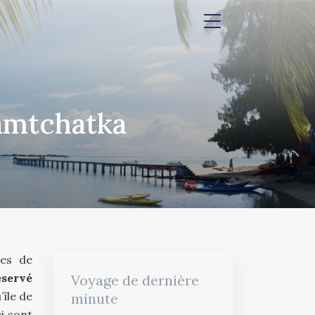
Kamtchatka
es de
éservé
Voyage de dernière
’île de
minute
i sont