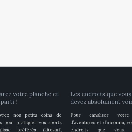
arez votre planche et
Les endroits que vous
 parti !
devez absolument voir
vrez nos petits coins de
Pour canaliser votre
is pour pratiquer vos sports
d’aventures et d’inconnu, vo
isse préférés (kitesurf,
endroits que vous 