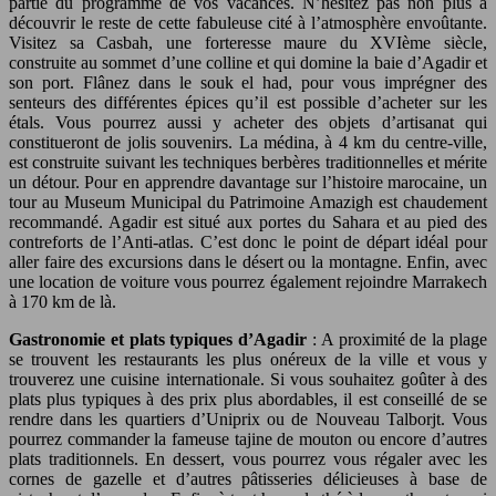
partie du programme de vos vacances. N’hésitez pas non plus à
découvrir le reste de cette fabuleuse cité à l’atmosphère envoûtante.
Visitez sa Casbah, une forteresse maure du XVIème siècle,
construite au sommet d’une colline et qui domine la baie d’Agadir et
son port. Flânez dans le souk el had, pour vous imprégner des
senteurs des différentes épices qu’il est possible d’acheter sur les
étals. Vous pourrez aussi y acheter des objets d’artisanat qui
constitueront de jolis souvenirs. La médina, à 4 km du centre-ville,
est construite suivant les techniques berbères traditionnelles et mérite
un détour. Pour en apprendre davantage sur l’histoire marocaine, un
tour au Museum Municipal du Patrimoine Amazigh est chaudement
recommandé. Agadir est situé aux portes du Sahara et au pied des
contreforts de l’Anti-atlas. C’est donc le point de départ idéal pour
aller faire des excursions dans le désert ou la montagne. Enfin, avec
une location de voiture vous pourrez également rejoindre Marrakech
à 170 km de là.
Gastronomie et plats typiques d’Agadir
: A proximité de la plage
se trouvent les restaurants les plus onéreux de la ville et vous y
trouverez une cuisine internationale. Si vous souhaitez goûter à des
plats plus typiques à des prix plus abordables, il est conseillé de se
rendre dans les quartiers d’Uniprix ou de Nouveau Talborjt. Vous
pourrez commander la fameuse tajine de mouton ou encore d’autres
plats traditionnels. En dessert, vous pourrez vous régaler avec les
cornes de gazelle et d’autres pâtisseries délicieuses à base de