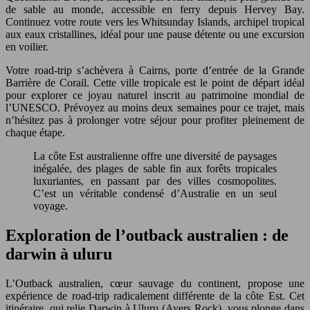
de sable au monde, accessible en ferry depuis Hervey Bay.
Continuez votre route vers les Whitsunday Islands, archipel tropical
aux eaux cristallines, idéal pour une pause détente ou une excursion
en voilier.
Votre road-trip s’achèvera à Cairns, porte d’entrée de la Grande
Barrière de Corail. Cette ville tropicale est le point de départ idéal
pour explorer ce joyau naturel inscrit au patrimoine mondial de
l’UNESCO. Prévoyez au moins deux semaines pour ce trajet, mais
n’hésitez pas à prolonger votre séjour pour profiter pleinement de
chaque étape.
La côte Est australienne offre une diversité de paysages
inégalée, des plages de sable fin aux forêts tropicales
luxuriantes, en passant par des villes cosmopolites.
C’est un véritable condensé d’Australie en un seul
voyage.
Exploration de l’outback australien : de
darwin à uluru
L’Outback australien, cœur sauvage du continent, propose une
expérience de road-trip radicalement différente de la côte Est. Cet
itinéraire, qui relie Darwin à Uluru (Ayers Rock), vous plonge dans