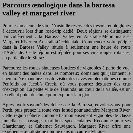
Parcours œnologique dans la barossa
valley et margaret river
Pour les amateurs de vin, l’Australie réserve des trésors œnologiques
à découvrir lors d’un road-trip dédié. Deux régions se distinguent
particulièrement : la Barossa Valley en Australie-Méridionale et
Margaret River en Australie-Occidentale. Commencez votre périple
dans la Barossa Valley, située à seulement une heure de route
d’Adélaïde. Cette région est réputée pour ses vins rouges robustes,
en particulier le Shiraz.
Parcourez les routes sinueuses bordées de vignobles à perte de vue,
en faisant des haltes dans les nombreux domaines qui jalonnent le
chemin. Ne manquez pas de visiter des caves emblématiques comme
Penfolds ou Jacob’s Creek, où vous pourrez déguster des crus
d’exception. La petite ville de Tanunda, au cœur de la vallée, est un
excellent point de chute pour explorer la région.
Après avoir savouré les délices de la Barossa, envolez-vous pour
Perth, puis prenez la route vers le sud pour atteindre Margaret River.
Cette région côtière combine harmonieusement vignobles de classe
mondiale et paysages maritimes spectaculaires. Reconnue pour ses
Chardonnay et Cabernet Sauvignon, Margaret River offre une
expérience œnologique unique dans un cadre idyllique.