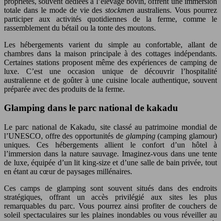
propriétés, souvent dédiées à l’élevage bovin, offrent une immersion
totale dans le mode de vie des
stockmen
australiens. Vous pourrez
participer aux activités quotidiennes de la ferme, comme le
rassemblement du bétail ou la tonte des moutons.
Les hébergements varient du simple au confortable, allant de
chambres dans la maison principale à des cottages indépendants.
Certaines stations proposent même des expériences de camping de
luxe. C’est une occasion unique de découvrir l’hospitalité
australienne et de goûter à une cuisine locale authentique, souvent
préparée avec des produits de la ferme.
Glamping dans le parc national de kakadu
Le parc national de Kakadu, site classé au patrimoine mondial de
l’UNESCO, offre des opportunités de
glamping
(camping glamour)
uniques. Ces hébergements allient le confort d’un hôtel à
l’immersion dans la nature sauvage. Imaginez-vous dans une tente
de luxe, équipée d’un lit king-size et d’une salle de bain privée, tout
en étant au cœur de paysages millénaires.
Ces camps de glamping sont souvent situés dans des endroits
stratégiques, offrant un accès privilégié aux sites les plus
remarquables du parc. Vous pourrez ainsi profiter de couchers de
soleil spectaculaires sur les plaines inondables ou vous réveiller au