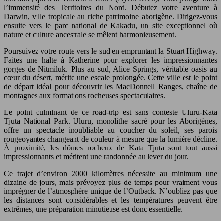
l’immensité des Territoires du Nord. Débutez votre aventure à
Darwin, ville tropicale au riche patrimoine aborigène. Dirigez-vous
ensuite vers le parc national de Kakadu, un site exceptionnel où
nature et culture ancestrale se mêlent harmonieusement.
Poursuivez votre route vers le sud en empruntant la Stuart Highway.
Faites une halte à Katherine pour explorer les impressionnantes
gorges de Nitmiluk. Plus au sud, Alice Springs, véritable oasis au
cœur du désert, mérite une escale prolongée. Cette ville est le point
de départ idéal pour découvrir les MacDonnell Ranges, chaîne de
montagnes aux formations rocheuses spectaculaires.
Le point culminant de ce road-trip est sans conteste Uluru-Kata
Tjuta National Park. Uluru, monolithe sacré pour les Aborigènes,
offre un spectacle inoubliable au coucher du soleil, ses parois
rougeoyantes changeant de couleur à mesure que la lumière décline.
À proximité, les dômes rocheux de Kata Tjuta sont tout aussi
impressionnants et méritent une randonnée au lever du jour.
Ce trajet d’environ 2000 kilomètres nécessite au minimum une
dizaine de jours, mais prévoyez plus de temps pour vraiment vous
imprégner de l’atmosphère unique de l’Outback. N’oubliez pas que
les distances sont considérables et les températures peuvent être
extrêmes, une préparation minutieuse est donc essentielle.