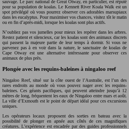
sauvage. Le parc national de Great Otway, en particulier, est réputé
pour sa population de koalas. Le Kennett River Koala Walk est un
spot privilégié où vous pourrez observer ces adorables marsupiaux
dans les eucalyptus. Pour maximiser vos chances, visitez tôt le matin
ou en fin d’après-midi, lorsque les koalas sont plus actifs.
N’oubliez pas vos jumelles pour mieux les repérer dans les arbres.
Restez patient et silencieux, car les koalas sont des animaux discrets
qui passent la majeure partie de leur temps à dormir. Si vous ne
parvenez pas à en voir dans la nature, le sanctuaire de koalas de
Cape Otway est une alternative intéressante pour observer ces
animaux de plus près.
Plongée avec les requins-baleines à ningaloo reef
Ningaloo Reef, situé sur la côte ouest de l’Australie, est l’un des
rares endroits au monde où vous pouvez nager avec les requins-
baleines. Ces géants pacifiques, qui peuvent atteindre jusqu’à 12
mètres de long, fréquentent les eaux de Ningaloo entre mars et août.
La ville d’Exmouth est le point de départ idéal pour ces excursions
uniques.
Les opérateurs locaux proposent des sorties en bateau avec la
possibilité de plonger en apnée aux côtés de ces magnifiques
créatures. L’expérience est encadrée par des guides professionnels