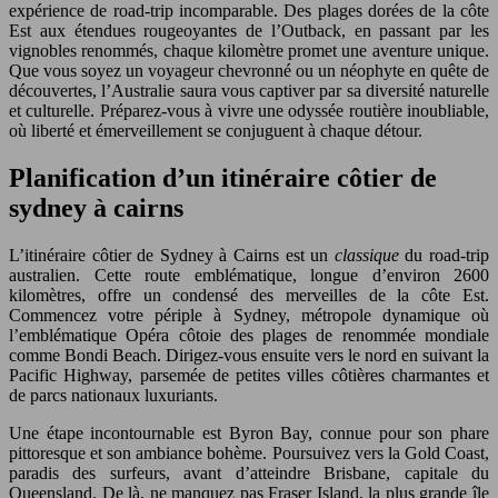
expérience de road-trip incomparable. Des plages dorées de la côte
Est aux étendues rougeoyantes de l’Outback, en passant par les
vignobles renommés, chaque kilomètre promet une aventure unique.
Que vous soyez un voyageur chevronné ou un néophyte en quête de
découvertes, l’Australie saura vous captiver par sa diversité naturelle
et culturelle. Préparez-vous à vivre une odyssée routière inoubliable,
où liberté et émerveillement se conjuguent à chaque détour.
Planification d’un itinéraire côtier de
sydney à cairns
L’itinéraire côtier de Sydney à Cairns est un
classique
du road-trip
australien. Cette route emblématique, longue d’environ 2600
kilomètres, offre un condensé des merveilles de la côte Est.
Commencez votre périple à Sydney, métropole dynamique où
l’emblématique Opéra côtoie des plages de renommée mondiale
comme Bondi Beach. Dirigez-vous ensuite vers le nord en suivant la
Pacific Highway, parsemée de petites villes côtières charmantes et
de parcs nationaux luxuriants.
Une étape incontournable est Byron Bay, connue pour son phare
pittoresque et son ambiance bohème. Poursuivez vers la Gold Coast,
paradis des surfeurs, avant d’atteindre Brisbane, capitale du
Queensland. De là, ne manquez pas Fraser Island, la plus grande île