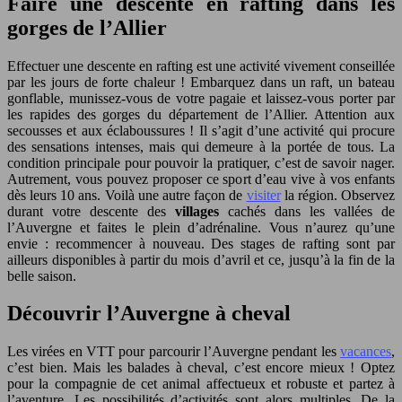
Faire une descente en rafting dans les
gorges de l’Allier
Effectuer une descente en rafting est une activité vivement conseillée
par les jours de forte chaleur ! Embarquez dans un raft, un bateau
gonflable, munissez-vous de votre pagaie et laissez-vous porter par
les rapides des gorges du département de l’Allier. Attention aux
secousses et aux éclaboussures ! Il s’agit d’une activité qui procure
des sensations intenses, mais qui demeure à la portée de tous. La
condition principale pour pouvoir la pratiquer, c’est de savoir nager.
Autrement, vous pouvez proposer ce sport d’eau vive à vos enfants
dès leurs 10 ans. Voilà une autre façon de
visiter
la région. Observez
durant votre descente des
villages
cachés dans les vallées de
l’Auvergne et faites le plein d’adrénaline. Vous n’aurez qu’une
envie : recommencer à nouveau. Des stages de rafting sont par
ailleurs disponibles à partir du mois d’avril et ce, jusqu’à la fin de la
belle saison.
Découvrir l’Auvergne à cheval
Les virées en VTT pour parcourir l’Auvergne pendant les
vacances
,
c’est bien. Mais les balades à cheval, c’est encore mieux ! Optez
pour la compagnie de cet animal affectueux et robuste et partez à
l’aventure. Les possibilités d’activités sont alors multiples. De la