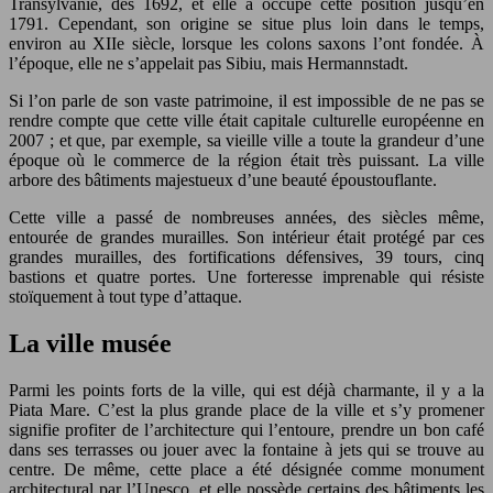
Transylvanie, dès 1692, et elle a occupé cette position jusqu’en
1791. Cependant, son origine se situe plus loin dans le temps,
environ au XIIe siècle, lorsque les colons saxons l’ont fondée. À
l’époque, elle ne s’appelait pas Sibiu, mais Hermannstadt.
Si l’on parle de son vaste patrimoine, il est impossible de ne pas se
rendre compte que cette ville était capitale culturelle européenne en
2007 ; et que, par exemple, sa vieille ville a toute la grandeur d’une
époque où le commerce de la région était très puissant. La ville
arbore des bâtiments majestueux d’une beauté époustouflante.
Cette ville a passé de nombreuses années, des siècles même,
entourée de grandes murailles. Son intérieur était protégé par ces
grandes murailles, des fortifications défensives, 39 tours, cinq
bastions et quatre portes. Une forteresse imprenable qui résiste
stoïquement à tout type d’attaque.
La ville musée
Parmi les points forts de la ville, qui est déjà charmante, il y a la
Piata Mare. C’est la plus grande place de la ville et s’y promener
signifie profiter de l’architecture qui l’entoure, prendre un bon café
dans ses terrasses ou jouer avec la fontaine à jets qui se trouve au
centre. De même, cette place a été désignée comme monument
architectural par l’Unesco, et elle possède certains des bâtiments les