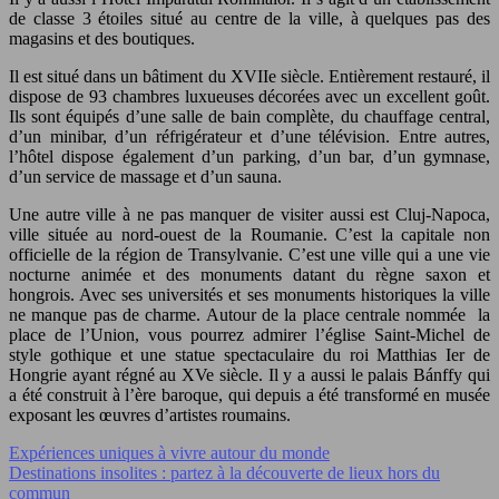
de classe 3 étoiles situé au centre de la ville, à quelques pas des
magasins et des boutiques.
Il est situé dans un bâtiment du XVIIe siècle. Entièrement restauré, il
dispose de 93 chambres luxueuses décorées avec un excellent goût.
Ils sont équipés d’une salle de bain complète, du chauffage central,
d’un minibar, d’un réfrigérateur et d’une télévision. Entre autres,
l’hôtel dispose également d’un parking, d’un bar, d’un gymnase,
d’un service de massage et d’un sauna.
Une autre ville à ne pas manquer de visiter aussi est Cluj-Napoca,
ville située au nord-ouest de la Roumanie. C’est la capitale non
officielle de la région de Transylvanie. C’est une ville qui a une vie
nocturne animée et des monuments datant du règne saxon et
hongrois. Avec ses universités et ses monuments historiques la ville
ne manque pas de charme. Autour de la place centrale nommée la
place de l’Union, vous pourrez admirer l’église Saint-Michel de
style gothique et une statue spectaculaire du roi Matthias Ier de
Hongrie ayant régné au XVe siècle. Il y a aussi le palais Bánffy qui
a été construit à l’ère baroque, qui depuis a été transformé en musée
exposant les œuvres d’artistes roumains.
Expériences uniques à vivre autour du monde
Destinations insolites : partez à la découverte de lieux hors du
commun