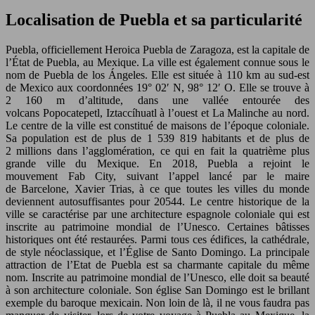
Localisation de Puebla et sa particularité
Puebla, officiellement Heroica Puebla de Zaragoza, est la capitale de
l’État de Puebla, au Mexique. La ville est également connue sous le
nom de Puebla de los Ángeles. Elle est située à 110 km au sud-est
de Mexico aux coordonnées 19° 02′ N, 98° 12′ O. Elle se trouve à
2 160 m d’altitude, dans une vallée entourée des
volcans Popocatepetl, Iztaccíhuatl à l’ouest et La Malinche au nord.
Le centre de la ville est constitué de maisons de l’époque coloniale.
Sa population est de plus de 1 539 819 habitants et de plus de
2 millions dans l’agglomération, ce qui en fait la quatrième plus
grande ville du Mexique. En 2018, Puebla a rejoint le
mouvement Fab City, suivant l’appel lancé par le maire
de Barcelone, Xavier Trias, à ce que toutes les villes du monde
deviennent autosuffisantes pour 20544. Le centre historique de la
ville se caractérise par une architecture espagnole coloniale qui est
inscrite au patrimoine mondial de l’Unesco. Certaines bâtisses
historiques ont été restaurées. Parmi tous ces édifices, la cathédrale,
de style néoclassique, et l’Église de Santo Domingo. La principale
attraction de l’Etat de Puebla est sa charmante capitale du même
nom. Inscrite au patrimoine mondial de l’Unesco, elle doit sa beauté
à son architecture coloniale. Son église San Domingo est le brillant
exemple du baroque mexicain. Non loin de là, il ne vous faudra pas