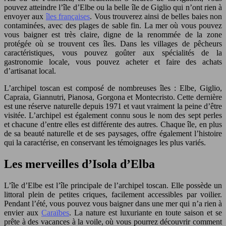
pouvez atteindre l’île d’Elbe ou la belle île de Giglio qui n’ont rien à
envoyer aux
îles françaises
. Vous trouverez ainsi de belles baies non
contaminées, avec des plages de sable fin. La mer où vous pouvez
vous baigner est très claire, digne de la renommée de la zone
protégée où se trouvent ces îles. Dans les villages de pêcheurs
caractéristiques, vous pouvez goûter aux spécialités de la
gastronomie locale, vous pouvez acheter et faire des achats
d’artisanat local.
L’archipel toscan est composé de nombreuses îles : Elbe, Giglio,
Capraia, Giannutri, Pianosa, Gorgona et Montecristo. Cette dernière
est une réserve naturelle depuis 1971 et vaut vraiment la peine d’être
visitée. L’archipel est également connu sous le nom des sept perles
et chacune d’entre elles est différente des autres. Chaque île, en plus
de sa beauté naturelle et de ses paysages, offre également l’histoire
qui la caractérise, en conservant les témoignages les plus variés.
Les merveilles d’Isola d’Elba
L’île d’Elbe est l’île principale de l’archipel toscan. Elle possède un
littoral plein de petites criques, facilement accessibles par voilier.
Pendant l’été, vous pouvez vous baigner dans une mer qui n’a rien à
envier aux
Caraïbes
. La nature est luxuriante en toute saison et se
prête à des vacances à la voile, où vous pourrez découvrir comment