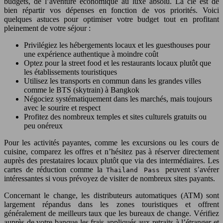
budgets, de l’aventure économique au luxe absolu. La clé est de
bien répartir vos dépenses en fonction de vos priorités. Voici
quelques astuces pour optimiser votre budget tout en profitant
pleinement de votre séjour :
Privilégiez les hébergements locaux et les guesthouses pour
une expérience authentique à moindre coût
Optez pour la street food et les restaurants locaux plutôt que
les établissements touristiques
Utilisez les transports en commun dans les grandes villes
comme le BTS (skytrain) à Bangkok
Négociez systématiquement dans les marchés, mais toujours
avec le sourire et respect
Profitez des nombreux temples et sites culturels gratuits ou
peu onéreux
Pour les activités payantes, comme les excursions ou les cours de
cuisine, comparez les offres et n’hésitez pas à réserver directement
auprès des prestataires locaux plutôt que via des intermédiaires. Les
cartes de réduction comme la
peuvent s’avérer
Thailand Pass
intéressantes si vous prévoyez de visiter de nombreux sites payants.
Concernant le change, les distributeurs automatiques (ATM) sont
largement répandus dans les zones touristiques et offrent
généralement de meilleurs taux que les bureaux de change. Vérifiez
auprès de votre banque les frais appliqués aux retraits à l’étranger et