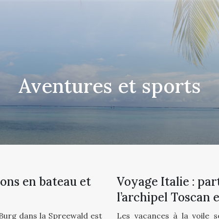
Aventures et sports
ons en bateau et
Voyage Italie : pa
l’archipel Toscan 
 Burg dans la Spreewald est
Les vacances à la voile 