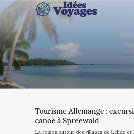
Tourisme Allemange : excursi
canoë à Spreewald
La région autour des villages de Lehde et