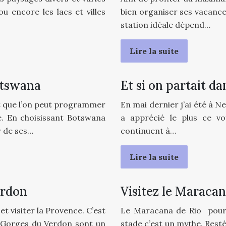
 encore les lacs et villes
bien organiser ses vacances
station idéale dépend…
Lire la suite
otswana
Et si on partait d
t que l’on peut programmer
En mai dernier j’ai été à N
. En choisissant Botswana
a apprécié le plus ce v
r de ses…
continuent à…
Lire la suite
erdon
Visitez le Maraca
t visiter la Provence. C’est
Le Maracana de Rio pour l
s Gorges du Verdon sont un
stade c’est un mythe. Rest