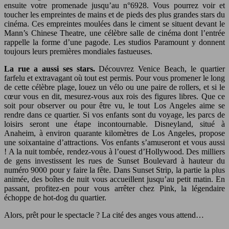
ensuite votre promenade jusqu’au n°6928. Vous pourrez voir et
toucher les empreintes de mains et de pieds des plus grandes stars du
cinéma. Ces empreintes moulées dans le ciment se situent devant le
Mann’s Chinese Theatre, une célèbre salle de cinéma dont l’entrée
rappelle la forme d’une pagode. Les studios Paramount y donnent
toujours leurs premières mondiales fastueuses.
La rue a aussi ses stars.
Découvrez Venice Beach, le quartier
farfelu et extravagant où tout est permis. Pour vous promener le long
de cette célèbre plage, louez un vélo ou une paire de rollers, et si le
cœur vous en dit, mesurez-vous aux rois des figures libres. Que ce
soit pour observer ou pour être vu, le tout Los Angeles aime se
rendre dans ce quartier. Si vos enfants sont du voyage, les parcs de
loisirs seront une étape incontournable. Disneyland, situé à
Anaheim, à environ quarante kilomètres de Los Angeles, propose
une soixantaine d’attractions. Vos enfants s’amuseront et vous aussi
! A la nuit tombée, rendez-vous à l’ouest d’Hollywood. Des milliers
de gens investissent les rues de Sunset Boulevard à hauteur du
numéro 9000 pour y faire la fête. Dans Sunset Strip, la partie la plus
animée, des boîtes de nuit vous accueillent jusqu’au petit matin. En
passant, profitez-en pour vous arrêter chez Pink, la légendaire
échoppe de hot-dog du quartier.
Alors, prêt pour le spectacle ? La cité des anges vous attend…