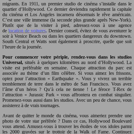
migrants. En 1911, un premier studio de cinéma s’installe dans le
quartier d’Hollywood. Ce dernier deviendra rapidement la capitale
du cinéma et Los Angeles incarnera désormais le rêve américain.
C’est une ville immense (la seconde plus grande après New-York).
Plutôt que de la visiter à pied, adressez-vous à une agence
de
location de voitures
. Dernier conseil, évitez de vous aventurer le
soir à Venice Beach ou dans les quartiers dangereux du downtown.
South Central et Watts sont également à proscrire, quelle que soit
l’heure de la journée.
Pour commencer votre périple, rendez-vous dans les studios
Universal,
situés à quelques kilomètres au nord d’Hollywood. La
visite est préférable en semaine. Chaque attraction du parc est
associée au thème d’un film célèbre. Si vous aimez les frissons,
optez pour l’attraction « Earthquake ». Vous y vivrez un terrible
tremblement de terre dans le métro de San Francisco. Vous avez
l’âme d’un héros ? Qu’à cela ne tienne ! Le féroce T-Rex de
l’attraction « Jurassic Park » vous affrontera en combat singulier.
Promenez-vous aussi dans les studios. Avec un peu de chance, vous
assisterez à de vrais tournages.
Avant de quitter le monde du cinéma, vous aimeriez prendre une
photo de votre star préférée ? Dans ce cas, Hollywood Boulevard
vous attend. Amusez-vous à trouver les étoiles de vos idoles parmi
les 2000 gravées sur le trottoir de la Walk of Fame. Continuez