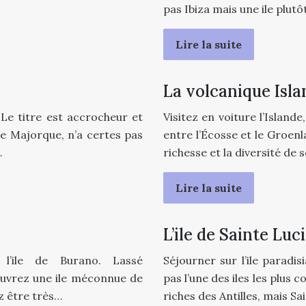
pas Ibiza mais une ile plut
Lire la suite
La volcanique Isl
Le titre est accrocheur et
Visitez en voiture l’Islande
 de Majorque, n’a certes pas
entre l’Écosse et le Groenla
…
richesse et la diversité de
Lire la suite
L’ile de Sainte Luc
l’ile de Burano. Lassé
Séjourner sur l’ile paradi
ouvrez une ile méconnue de
pas l’une des iles les plus
ez être très…
riches des Antilles, mais S