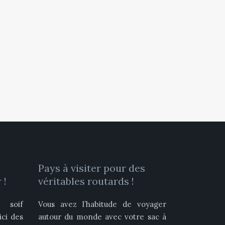
Pays à visiter pour des
 !
véritables routards !
 soif
Vous avez l’habitude de voyager
ici des
autour du monde avec votre sac à